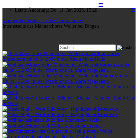
Letzte Änderung: Do, 11. Jun 2026, 15:29.
Männerchor Weiler ... ganz schön anders!
Internetseite des Männerchores Weiler bei Bingen