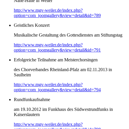
Nahe-Halle in Weiler
http://www.mgv-weiler.de/index.php?
option=com_joomgallery&view=detail&id=789
Geistliches Konzert
Musikalische Gestaltung des Gottesdienstes am Stiftungstag
http://www.mgv-weiler.de/index.php?
option=com_joomgallery&view=detail&id=791
Erfolgreiche Teilnahme am Meisterchorsingen
des Chorverbandes Rheinland-Pfalz am 02.11.2013 in
Saulheim
http://www.mgv-weiler.de/index.php?
option=com_joomgallery&view=detail&id=794
Rundfunkaufnahme
am 19.10.2012 im Funkhaus des Südwestrundfunks in
Kaiserslautern
http://www.mgv-weiler.de/index.php?