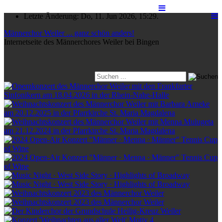
Letzte Änderung: Do, 11. Jun 2026, 15:29.
Männerchor Weiler ... ganz schön anders!
Internetseite des Männerchores Weiler bei Bingen