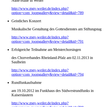
Nahe-Halle in Weiler
http://www.mgv-weiler.de/index.php?
option=com_joomgallery&view=detail&id=789
Geistliches Konzert
Musikalische Gestaltung des Gottesdienstes am Stiftungstag
http://www.mgv-weiler.de/index.php?
option=com_joomgallery&view=detail&id=791
Erfolgreiche Teilnahme am Meisterchorsingen
des Chorverbandes Rheinland-Pfalz am 02.11.2013 in
Saulheim
http://www.mgv-weiler.de/index.php?
option=com_joomgallery&view=detail&id=794
Rundfunkaufnahme
am 19.10.2012 im Funkhaus des Südwestrundfunks in
Kaiserslautern
http://www.mgv-weiler.de/index.php?