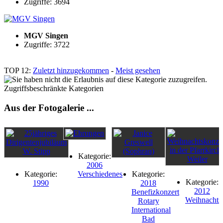
Zugriffe: 3694
MGV Singen
Zugriffe: 3722
TOP 12:
Zuletzt hinzugekommen
-
Meist gesehen
Zugriffsbeschränkte Kategorien
Aus der Fotogalerie ...
Kategorie:
2006
Kategorie:
Verschiedenes
Kategorie:
Kategorie:
1990
2018
2012
Benefizkonzert
Weihnachts
Rotary
International
Bad