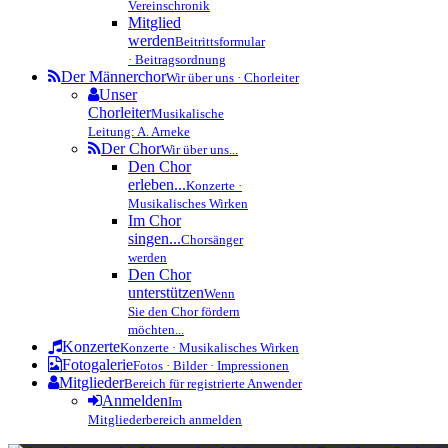
Vereinschronik
Mitglied
werden
Beitrittsformular
· Beitragsordnung
Der Männerchor
Wir über uns · Chorleiter
Unser
Chorleiter
Musikalische
Leitung: A. Arneke
Der Chor
Wir über uns...
Den Chor
erleben...
Konzerte ·
Musikalisches Wirken
Im Chor
singen...
Chorsänger
werden
Den Chor
unterstützen
Wenn
Sie den Chor fördern
möchten...
Konzerte
Konzerte · Musikalisches Wirken
Fotogalerie
Fotos · Bilder · Impressionen
Mitglieder
Bereich für registrierte Anwender
Anmelden
Im
Mitgliederbereich anmelden