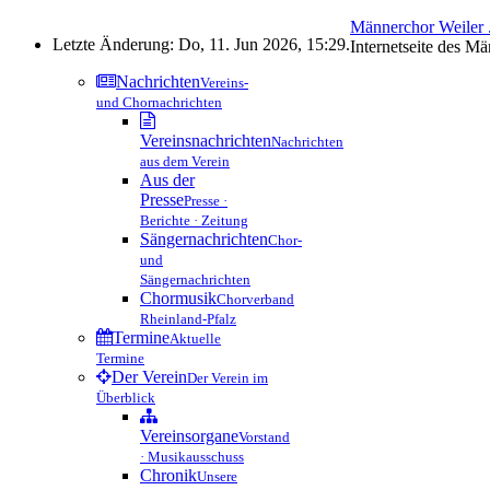
Männerchor Weiler .
Letzte Änderung: Do, 11. Jun 2026, 15:29.
Internetseite des M
Nachrichten
Vereins-
und Chornachrichten
Vereinsnachrichten
Nachrichten
aus dem Verein
Aus der
Presse
Presse ·
Berichte · Zeitung
Sängernachrichten
Chor-
und
Sängernachrichten
Chormusik
Chorverband
Rheinland-Pfalz
Termine
Aktuelle
Termine
Der Verein
Der Verein im
Überblick
Vereinsorgane
Vorstand
· Musikausschuss
Chronik
Unsere