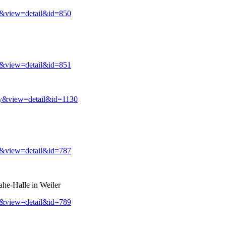
y&view=detail&id=850
y&view=detail&id=851
ry&view=detail&id=1130
y&view=detail&id=787
ahe-Halle in Weiler
y&view=detail&id=789