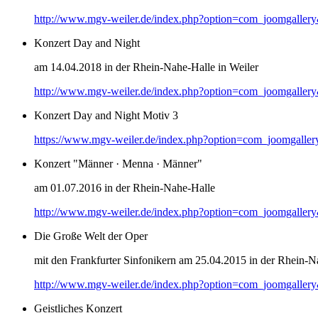
http://www.mgv-weiler.de/index.php?option=com_joomgaller
Konzert Day and Night
am 14.04.2018 in der Rhein-Nahe-Halle in Weiler
http://www.mgv-weiler.de/index.php?option=com_joomgaller
Konzert Day and Night Motiv 3
https://www.mgv-weiler.de/index.php?option=com_joomgalle
Konzert "Männer · Menna · Männer"
am 01.07.2016 in der Rhein-Nahe-Halle
http://www.mgv-weiler.de/index.php?option=com_joomgaller
Die Große Welt der Oper
mit den Frankfurter Sinfonikern am 25.04.2015 in der Rhein-N
http://www.mgv-weiler.de/index.php?option=com_joomgaller
Geistliches Konzert