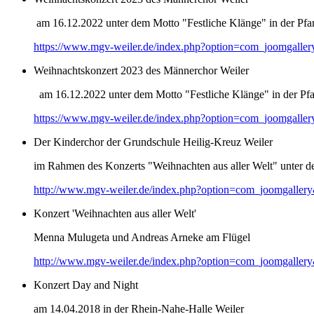
am 16.12.2022 unter dem Motto "Festliche Klänge" in der Pfar
https://www.mgv-weiler.de/index.php?option=com_joomgalle
Weihnachtskonzert 2023 des Männerchor Weiler
am 16.12.2022 unter dem Motto "Festliche Klänge" in der Pfar
https://www.mgv-weiler.de/index.php?option=com_joomgalle
Der Kinderchor der Grundschule Heilig-Kreuz Weiler
im Rahmen des Konzerts "Weihnachten aus aller Welt" unter d
http://www.mgv-weiler.de/index.php?option=com_joomgaller
Konzert 'Weihnachten aus aller Welt'
Menna Mulugeta und Andreas Arneke am Flügel
http://www.mgv-weiler.de/index.php?option=com_joomgaller
Konzert Day and Night
am 14.04.2018 in der Rhein-Nahe-Halle Weiler