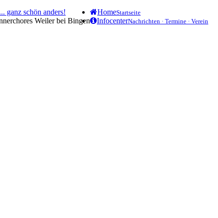
.. ganz schön anders!
Home
Startseite
ännerchores Weiler bei Bingen
Infocenter
Nachrichten · Termine · Verein