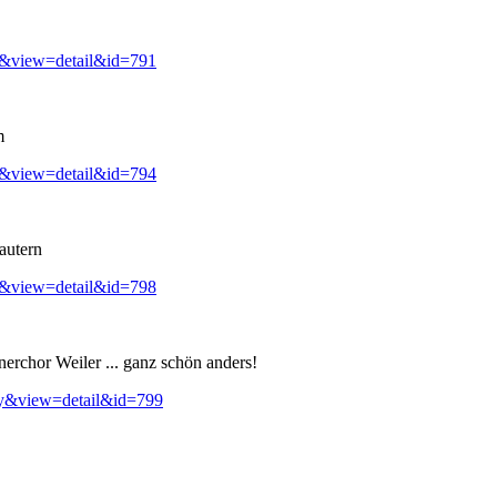
y&view=detail&id=791
m
y&view=detail&id=794
autern
y&view=detail&id=798
erchor Weiler ... ganz schön anders!
ry&view=detail&id=799