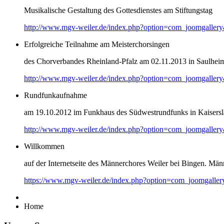
Musikalische Gestaltung des Gottesdienstes am Stiftungstag
http://www.mgv-weiler.de/index.php?option=com_joomgaller
Erfolgreiche Teilnahme am Meisterchorsingen
des Chorverbandes Rheinland-Pfalz am 02.11.2013 in Saulhei
http://www.mgv-weiler.de/index.php?option=com_joomgaller
Rundfunkaufnahme
am 19.10.2012 im Funkhaus des Südwestrundfunks in Kaisersl
http://www.mgv-weiler.de/index.php?option=com_joomgaller
Willkommen
auf der Internetseite des Männerchores Weiler bei Bingen. Männ
https://www.mgv-weiler.de/index.php?option=com_joomgalle
Home