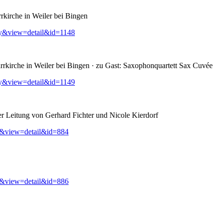
rkirche in Weiler bei Bingen
ry&view=detail&id=1148
rkirche in Weiler bei Bingen · zu Gast: Saxophonquartett Sax Cuvée
ry&view=detail&id=1149
er Leitung von Gerhard Fichter und Nicole Kierdorf
y&view=detail&id=884
y&view=detail&id=886