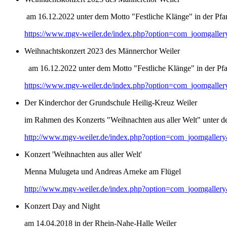
am 16.12.2022 unter dem Motto "Festliche Klänge" in der Pfar
https://www.mgv-weiler.de/index.php?option=com_joomgalle
Weihnachtskonzert 2023 des Männerchor Weiler
am 16.12.2022 unter dem Motto "Festliche Klänge" in der Pfar
https://www.mgv-weiler.de/index.php?option=com_joomgalle
Der Kinderchor der Grundschule Heilig-Kreuz Weiler
im Rahmen des Konzerts "Weihnachten aus aller Welt" unter d
http://www.mgv-weiler.de/index.php?option=com_joomgaller
Konzert 'Weihnachten aus aller Welt'
Menna Mulugeta und Andreas Arneke am Flügel
http://www.mgv-weiler.de/index.php?option=com_joomgaller
Konzert Day and Night
am 14.04.2018 in der Rhein-Nahe-Halle Weiler