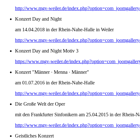
http://www.mgv-weiler.de/index.php?option=com_joomgaller
Konzert Day and Night
am 14.04.2018 in der Rhein-Nahe-Halle in Weiler
http://www.mgv-weiler.de/index.php?option=com_joomgaller
Konzert Day and Night Motiv 3
https://www.mgv-weiler.de/index.php?option=com_joomgalle
Konzert "Männer · Menna · Männer"
am 01.07.2016 in der Rhein-Nahe-Halle
http://www.mgv-weiler.de/index.php?option=com_joomgaller
Die Große Welt der Oper
mit den Frankfurter Sinfonikern am 25.04.2015 in der Rhein-N
http://www.mgv-weiler.de/index.php?option=com_joomgaller
Geistliches Konzert