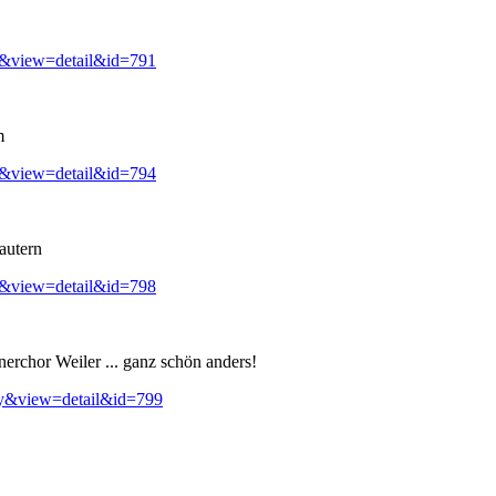
y&view=detail&id=791
m
y&view=detail&id=794
autern
y&view=detail&id=798
erchor Weiler ... ganz schön anders!
ry&view=detail&id=799