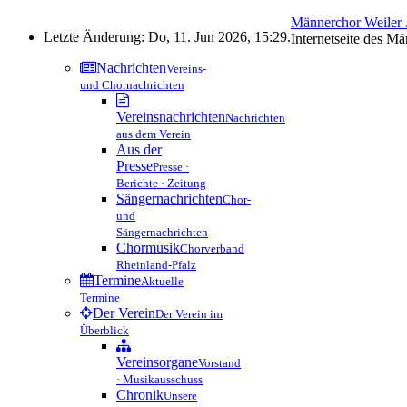
Männerchor Weiler .
Letzte Änderung: Do, 11. Jun 2026, 15:29.
Internetseite des M
Nachrichten
Vereins-
und Chornachrichten
Vereinsnachrichten
Nachrichten
aus dem Verein
Aus der
Presse
Presse ·
Berichte · Zeitung
Sängernachrichten
Chor-
und
Sängernachrichten
Chormusik
Chorverband
Rheinland-Pfalz
Termine
Aktuelle
Termine
Der Verein
Der Verein im
Überblick
Vereinsorgane
Vorstand
· Musikausschuss
Chronik
Unsere