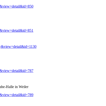
y&view=detail&id=850
y&view=detail&id=851
ry&view=detail&id=1130
y&view=detail&id=787
ahe-Halle in Weiler
y&view=detail&id=789