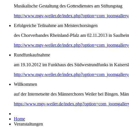
Musikalische Gestaltung des Gottesdienstes am Stiftungstag
http://www.mgv-weiler.de/index.php?option=com_joomgaller
Erfolgreiche Teilnahme am Meisterchorsingen
des Chorverbandes Rheinland-Pfalz am 02.11.2013 in Saulhei
http://www.mgv-weiler.de/index.php?option=com_joomgaller
Rundfunkaufnahme
am 19.10.2012 im Funkhaus des Südwestrundfunks in Kaisersl
http://www.mgv-weiler.de/index.php?option=com_joomgaller
Willkommen
auf der Internetseite des Männerchores Weiler bei Bingen. Männ
https://www.mgv-weiler.de/index.php?option=com_joomgalle
Home
Veranstaltungen