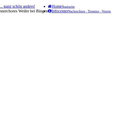
.. ganz schön anders!
Home
Startseite
ännerchores Weiler bei Bingen
Infocenter
Nachrichten · Termine · Verein