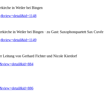
rkirche in Weiler bei Bingen
ry&view=detail&id=1148
rkirche in Weiler bei Bingen · zu Gast: Saxophonquartett Sax Cuvée
ry&view=detail&id=1149
er Leitung von Gerhard Fichter und Nicole Kierdorf
y&view=detail&id=884
y&view=detail&id=886