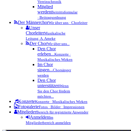
Vereinschronik
Mitglied
werden
Beitrittsformular
· Beitragsordnung
Der Männerchor
Wir über uns · Chorleiter
Unser
Chorleiter
Musikalische
Leitung: A. Arneke
Der Chor
Wir über uns...
Den Chor
erleben...
Konzerte ·
Musikalisches Wirken
Im Chor
singen...
Chorsänger
werden
Den Chor
unterstützen
Wenn
Sie den Chor fördern
möchten...
Konzerte
Konzerte · Musikalisches Wirken
Fotogalerie
Fotos · Bilder · Impressionen
Mitglieder
Bereich für registrierte Anwender
Anmelden
Im
Mitgliederbereich anmelden