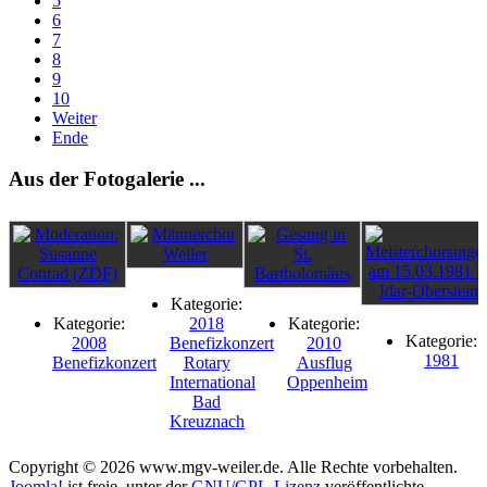
5
6
7
8
9
10
Weiter
Ende
Aus der Fotogalerie ...
Kategorie:
Kategorie:
2018
Kategorie:
Kategorie:
2008
Benefizkonzert
2010
1981
Benefizkonzert
Rotary
Ausflug
International
Oppenheim
Bad
Kreuznach
Copyright © 2026 www.mgv-weiler.de. Alle Rechte vorbehalten.
Joomla!
ist freie, unter der
GNU/GPL-Lizenz
veröffentlichte