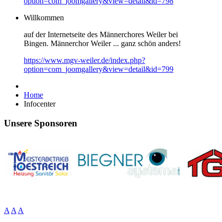
option=com_joomgallery&view=detail&id=798
Willkommen
auf der Internetseite des Männerchores Weiler bei
Bingen. Männerchor Weiler ... ganz schön anders!
https://www.mgv-weiler.de/index.php?
option=com_joomgallery&view=detail&id=799
Home
Infocenter
Unsere Sponsoren
A
A
A