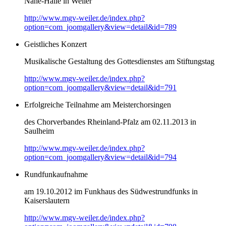
Nahe-Halle in Weiler
http://www.mgv-weiler.de/index.php?
option=com_joomgallery&view=detail&id=789
Geistliches Konzert
Musikalische Gestaltung des Gottesdienstes am Stiftungstag
http://www.mgv-weiler.de/index.php?
option=com_joomgallery&view=detail&id=791
Erfolgreiche Teilnahme am Meisterchorsingen
des Chorverbandes Rheinland-Pfalz am 02.11.2013 in
Saulheim
http://www.mgv-weiler.de/index.php?
option=com_joomgallery&view=detail&id=794
Rundfunkaufnahme
am 19.10.2012 im Funkhaus des Südwestrundfunks in
Kaiserslautern
http://www.mgv-weiler.de/index.php?