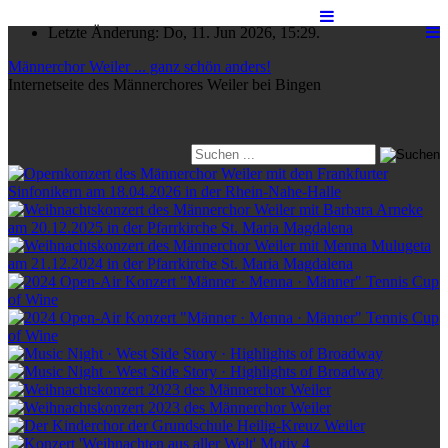
Letzte Änderung: Do, 11. Jun 2026, 15:29.
Männerchor Weiler ... ganz schön anders!
Internetseite des Männerchores Weiler bei Bingen