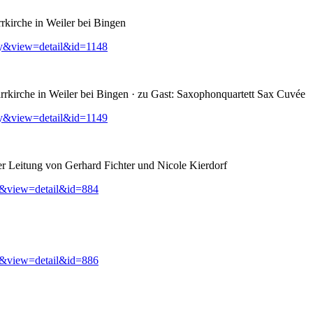
rkirche in Weiler bei Bingen
ry&view=detail&id=1148
rkirche in Weiler bei Bingen · zu Gast: Saxophonquartett Sax Cuvée
ry&view=detail&id=1149
er Leitung von Gerhard Fichter und Nicole Kierdorf
y&view=detail&id=884
y&view=detail&id=886