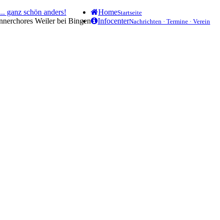
.. ganz schön anders!
Home
Startseite
ännerchores Weiler bei Bingen
Infocenter
Nachrichten · Termine · Verein