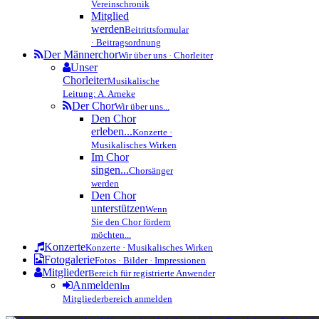
Vereinschronik
Mitglied
werden
Beitrittsformular
· Beitragsordnung
Der Männerchor
Wir über uns · Chorleiter
Unser
Chorleiter
Musikalische
Leitung: A. Arneke
Der Chor
Wir über uns...
Den Chor
erleben...
Konzerte ·
Musikalisches Wirken
Im Chor
singen...
Chorsänger
werden
Den Chor
unterstützen
Wenn
Sie den Chor fördern
möchten...
Konzerte
Konzerte · Musikalisches Wirken
Fotogalerie
Fotos · Bilder · Impressionen
Mitglieder
Bereich für registrierte Anwender
Anmelden
Im
Mitgliederbereich anmelden