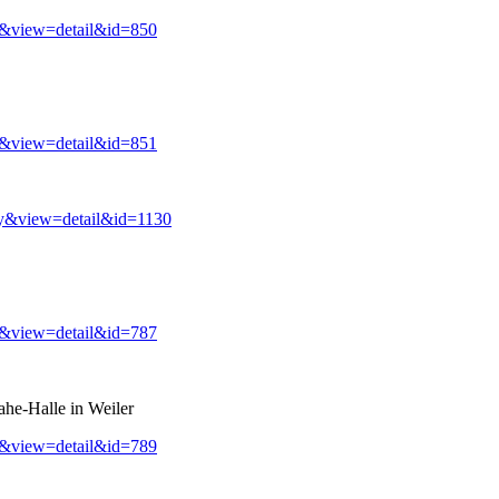
y&view=detail&id=850
y&view=detail&id=851
ry&view=detail&id=1130
y&view=detail&id=787
ahe-Halle in Weiler
y&view=detail&id=789