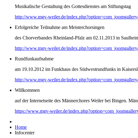
Musikalische Gestaltung des Gottesdienstes am Stiftungstag
http://www.mgv-weiler.de/index.php?option=com_joomgaller
Erfolgreiche Teilnahme am Meisterchorsingen
des Chorverbandes Rheinland-Pfalz am 02.11.2013 in Saulhei
http://www.mgv-weiler.de/index.php?option=com_joomgaller
Rundfunkaufnahme
am 19.10.2012 im Funkhaus des Südwestrundfunks in Kaisersl
http://www.mgv-weiler.de/index.php?option=com_joomgaller
Willkommen
auf der Internetseite des Männerchores Weiler bei Bingen. Männ
https://www.mgv-weiler.de/index.php?option=com_joomgalle
Home
Infocenter