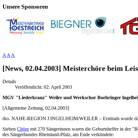
Unsere Sponsoren
A
A
A
[News, 02.04.2003] Meisterchöre beim Lei
Details
Veröffentlicht: 02. April 2003
MGV "Liederkranz" Weiler und Werkschor Boehringer lngelhei
[Allgemeine Zeitung, 02.04.2003]
rko. NAHE-REGION
I
INGELHEIM/WEILER – Erstmals wurde das "
Sieben
Chöre
mit 270 Sängerinnen waren die Geburtshelfer in der "
des Sängerbundes Rheinland-Pfalz, am Ende verkündete: