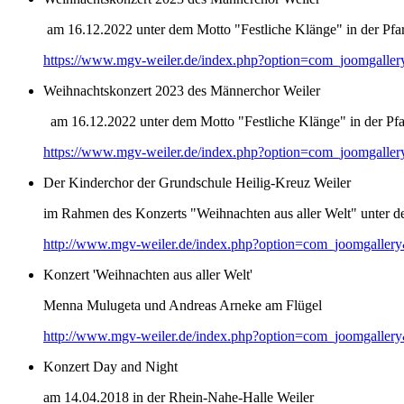
am 16.12.2022 unter dem Motto "Festliche Klänge" in der Pfar
https://www.mgv-weiler.de/index.php?option=com_joomgalle
Weihnachtskonzert 2023 des Männerchor Weiler
am 16.12.2022 unter dem Motto "Festliche Klänge" in der Pfar
https://www.mgv-weiler.de/index.php?option=com_joomgalle
Der Kinderchor der Grundschule Heilig-Kreuz Weiler
im Rahmen des Konzerts "Weihnachten aus aller Welt" unter d
http://www.mgv-weiler.de/index.php?option=com_joomgaller
Konzert 'Weihnachten aus aller Welt'
Menna Mulugeta und Andreas Arneke am Flügel
http://www.mgv-weiler.de/index.php?option=com_joomgaller
Konzert Day and Night
am 14.04.2018 in der Rhein-Nahe-Halle Weiler