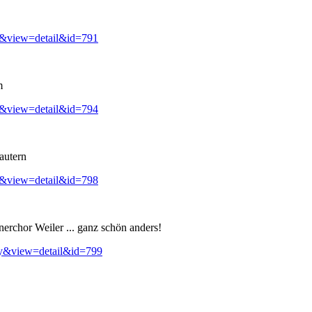
y&view=detail&id=791
m
y&view=detail&id=794
autern
y&view=detail&id=798
erchor Weiler ... ganz schön anders!
ry&view=detail&id=799