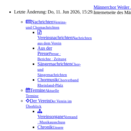
Männerchor Weiler .
Letzte Änderung: Do, 11. Jun 2026, 15:29.
Internetseite des M
Nachrichten
Vereins-
und Chornachrichten
Vereinsnachrichten
Nachrichten
aus dem Verein
Aus der
Presse
Presse ·
Berichte · Zeitung
Sängernachrichten
Chor-
und
Sängernachrichten
Chormusik
Chorverband
Rheinland-Pfalz
Termine
Aktuelle
Termine
Der Verein
Der Verein im
Überblick
Vereinsorgane
Vorstand
· Musikausschuss
Chronik
Unsere