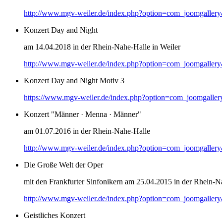
http://www.mgv-weiler.de/index.php?option=com_joomgaller
Konzert Day and Night
am 14.04.2018 in der Rhein-Nahe-Halle in Weiler
http://www.mgv-weiler.de/index.php?option=com_joomgaller
Konzert Day and Night Motiv 3
https://www.mgv-weiler.de/index.php?option=com_joomgalle
Konzert "Männer · Menna · Männer"
am 01.07.2016 in der Rhein-Nahe-Halle
http://www.mgv-weiler.de/index.php?option=com_joomgaller
Die Große Welt der Oper
mit den Frankfurter Sinfonikern am 25.04.2015 in der Rhein-N
http://www.mgv-weiler.de/index.php?option=com_joomgaller
Geistliches Konzert