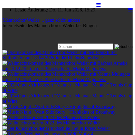
Letzte Änderung: Do, 11. Jun 2026, 15:29.
Männerchor Weiler ... ganz schön anders!
Internetseite des Männerchores Weiler bei Bingen