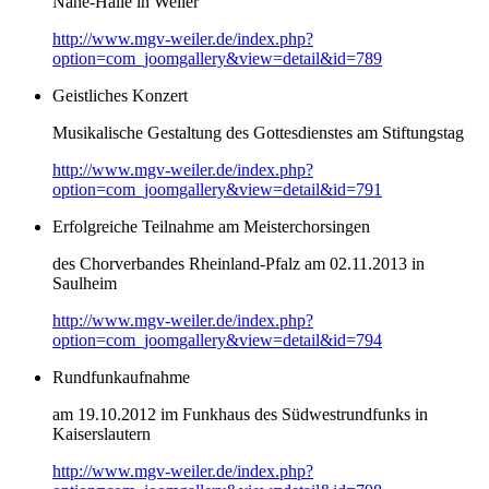
Nahe-Halle in Weiler
http://www.mgv-weiler.de/index.php?
option=com_joomgallery&view=detail&id=789
Geistliches Konzert
Musikalische Gestaltung des Gottesdienstes am Stiftungstag
http://www.mgv-weiler.de/index.php?
option=com_joomgallery&view=detail&id=791
Erfolgreiche Teilnahme am Meisterchorsingen
des Chorverbandes Rheinland-Pfalz am 02.11.2013 in
Saulheim
http://www.mgv-weiler.de/index.php?
option=com_joomgallery&view=detail&id=794
Rundfunkaufnahme
am 19.10.2012 im Funkhaus des Südwestrundfunks in
Kaiserslautern
http://www.mgv-weiler.de/index.php?