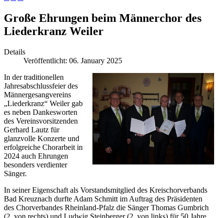
Große Ehrungen beim Männerchor des
Liederkranz Weiler
Details
Veröffentlicht: 06. January 2025
In der traditionellen
Jahresabschlussfeier des
Männergesangvereins
„Liederkranz“ Weiler gab
es neben Dankesworten
des Vereinsvorsitzenden
Gerhard Lautz für
glanzvolle Konzerte und
erfolgreiche Chorarbeit in
2024 auch Ehrungen
besonders verdienter
Sänger.
In seiner Eigenschaft als Vorstandsmitglied des Kreischorverbands
Bad Kreuznach durfte Adam Schmitt im Auftrag des Präsidenten
des Chorverbandes Rheinland-Pfalz die Sänger Thomas Gumbrich
(2. von rechts) und Ludwig Steinberger (2. von links) für 50 Jahre