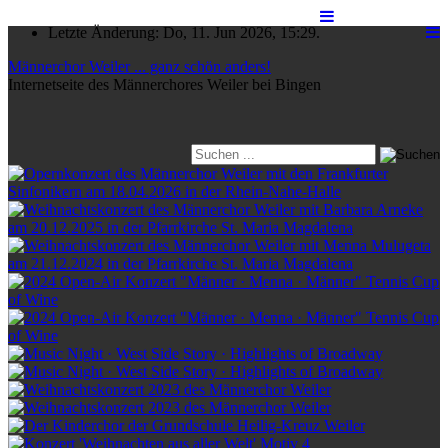
Letzte Änderung: Do, 11. Jun 2026, 15:29.
Männerchor Weiler ... ganz schön anders!
Internetseite des Männerchores Weiler bei Bingen