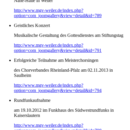
Nahe-Halle in Weiler
http://www.mgv-weiler.de/index.php?
option=com_joomgallery&view=detail&id=789
Geistliches Konzert
Musikalische Gestaltung des Gottesdienstes am Stiftungstag
http://www.mgv-weiler.de/index.php?
option=com_joomgallery&view=detail&id=791
Erfolgreiche Teilnahme am Meisterchorsingen
des Chorverbandes Rheinland-Pfalz am 02.11.2013 in
Saulheim
http://www.mgv-weiler.de/index.php?
option=com_joomgallery&view=detail&id=794
Rundfunkaufnahme
am 19.10.2012 im Funkhaus des Südwestrundfunks in
Kaiserslautern
http://www.mgv-weiler.de/index.php?