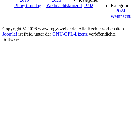
2010
2023
Kategorie:
Pfingstmontag
Weihnachtskonzert
1992
Kategorie:
2024
Weihnachts
Copyright © 2026 www.mgv-weiler.de. Alle Rechte vorbehalten.
Joomla!
ist freie, unter der
GNU/GPL-Lizenz
veröffentlichte
Software.