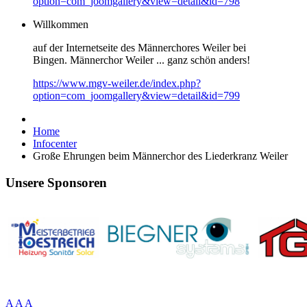
option=com_joomgallery&view=detail&id=798
Willkommen
auf der Internetseite des Männerchores Weiler bei
Bingen. Männerchor Weiler ... ganz schön anders!
https://www.mgv-weiler.de/index.php?
option=com_joomgallery&view=detail&id=799
Home
Infocenter
Große Ehrungen beim Männerchor des Liederkranz Weiler
Unsere Sponsoren
A
A
A