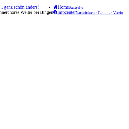
.. ganz schön anders!
Home
Startseite
ännerchores Weiler bei Bingen
Infocenter
Nachrichten · Termine · Verein