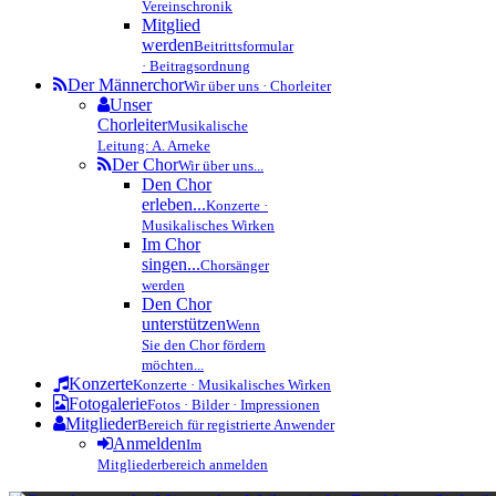
Vereinschronik
Mitglied
werden
Beitrittsformular
· Beitragsordnung
Der Männerchor
Wir über uns · Chorleiter
Unser
Chorleiter
Musikalische
Leitung: A. Arneke
Der Chor
Wir über uns...
Den Chor
erleben...
Konzerte ·
Musikalisches Wirken
Im Chor
singen...
Chorsänger
werden
Den Chor
unterstützen
Wenn
Sie den Chor fördern
möchten...
Konzerte
Konzerte · Musikalisches Wirken
Fotogalerie
Fotos · Bilder · Impressionen
Mitglieder
Bereich für registrierte Anwender
Anmelden
Im
Mitgliederbereich anmelden