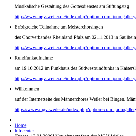
Musikalische Gestaltung des Gottesdienstes am Stiftungstag
http://www.mgv-weiler.de/index.php?option=com_joomgaller
Erfolgreiche Teilnahme am Meisterchorsingen
des Chorverbandes Rheinland-Pfalz am 02.11.2013 in Saulhei
http://www.mgv-weiler.de/index.php?option=com_joomgaller
Rundfunkaufnahme
am 19.10.2012 im Funkhaus des Südwestrundfunks in Kaisersl
http://www.mgv-weiler.de/index.php?option=com_joomgaller
Willkommen
auf der Internetseite des Männerchores Weiler bei Bingen. Männ
https://www.mgv-weiler.de/index.php?option=com_joomgalle
Home
Infocenter