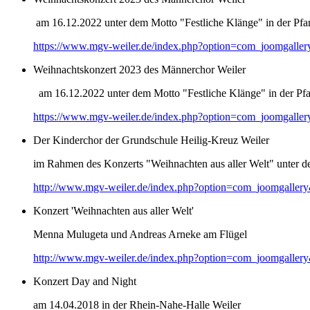
am 16.12.2022 unter dem Motto "Festliche Klänge" in der Pfar
https://www.mgv-weiler.de/index.php?option=com_joomgalle
Weihnachtskonzert 2023 des Männerchor Weiler
am 16.12.2022 unter dem Motto "Festliche Klänge" in der Pfar
https://www.mgv-weiler.de/index.php?option=com_joomgalle
Der Kinderchor der Grundschule Heilig-Kreuz Weiler
im Rahmen des Konzerts "Weihnachten aus aller Welt" unter d
http://www.mgv-weiler.de/index.php?option=com_joomgaller
Konzert 'Weihnachten aus aller Welt'
Menna Mulugeta und Andreas Arneke am Flügel
http://www.mgv-weiler.de/index.php?option=com_joomgaller
Konzert Day and Night
am 14.04.2018 in der Rhein-Nahe-Halle Weiler