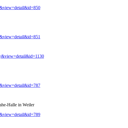
y&view=detail&id=850
y&view=detail&id=851
ry&view=detail&id=1130
y&view=detail&id=787
ahe-Halle in Weiler
y&view=detail&id=789