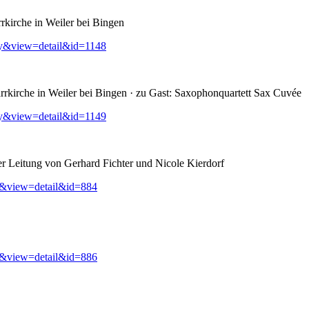
rkirche in Weiler bei Bingen
ry&view=detail&id=1148
rkirche in Weiler bei Bingen · zu Gast: Saxophonquartett Sax Cuvée
ry&view=detail&id=1149
er Leitung von Gerhard Fichter und Nicole Kierdorf
y&view=detail&id=884
y&view=detail&id=886