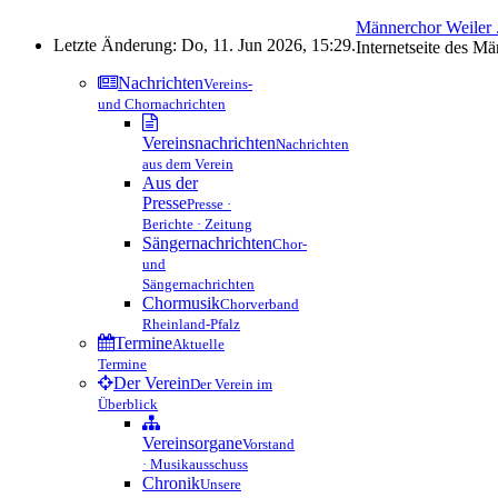
Männerchor Weiler .
Letzte Änderung: Do, 11. Jun 2026, 15:29.
Internetseite des M
Nachrichten
Vereins-
und Chornachrichten
Vereinsnachrichten
Nachrichten
aus dem Verein
Aus der
Presse
Presse ·
Berichte · Zeitung
Sängernachrichten
Chor-
und
Sängernachrichten
Chormusik
Chorverband
Rheinland-Pfalz
Termine
Aktuelle
Termine
Der Verein
Der Verein im
Überblick
Vereinsorgane
Vorstand
· Musikausschuss
Chronik
Unsere