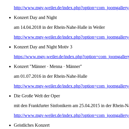
http://www.mgv-weiler.de/index.php?option=com_joomgaller
Konzert Day and Night
am 14.04.2018 in der Rhein-Nahe-Halle in Weiler
http://www.mgv-weiler.de/index.php?option=com_joomgaller
Konzert Day and Night Motiv 3
https://www.mgv-weiler.de/index.php?option=com_joomgalle
Konzert "Männer · Menna · Männer"
am 01.07.2016 in der Rhein-Nahe-Halle
http://www.mgv-weiler.de/index.php?option=com_joomgaller
Die Große Welt der Oper
mit den Frankfurter Sinfonikern am 25.04.2015 in der Rhein-N
http://www.mgv-weiler.de/index.php?option=com_joomgaller
Geistliches Konzert