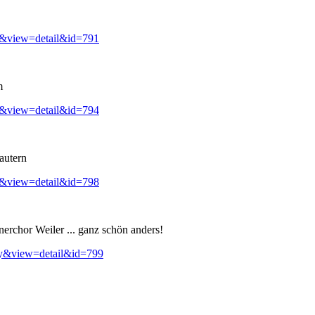
y&view=detail&id=791
m
y&view=detail&id=794
autern
y&view=detail&id=798
erchor Weiler ... ganz schön anders!
ry&view=detail&id=799