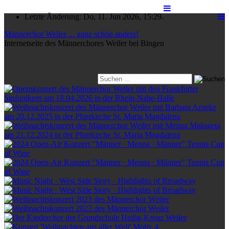
Letzte Änderung: Do, 11. Jun 2026, 15:29.
Männerchor Weiler ... ganz schön anders!
Internetseite des Männerchores Weiler bei Bingen