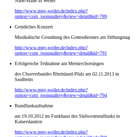
Nahe-Halle in Weiler
http://www.mgv-weiler.de/index.php?
option=com_joomgallery&view=detail&id=789
Geistliches Konzert
Musikalische Gestaltung des Gottesdienstes am Stiftungstag
http://www.mgv-weiler.de/index.php?
option=com_joomgallery&view=detail&id=791
Erfolgreiche Teilnahme am Meisterchorsingen
des Chorverbandes Rheinland-Pfalz am 02.11.2013 in
Saulheim
http://www.mgv-weiler.de/index.php?
option=com_joomgallery&view=detail&id=794
Rundfunkaufnahme
am 19.10.2012 im Funkhaus des Südwestrundfunks in
Kaiserslautern
http://www.mgv-weiler.de/index.php?