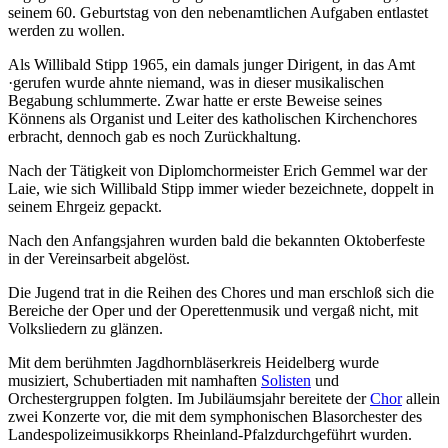
seinem 60. Geburtstag von den nebenamtlichen Aufgaben entlastet
werden zu wollen.
Als Willibald Stipp 1965, ein damals junger Dirigent, in das Amt
·gerufen wurde ahnte niemand, was in dieser musikalischen
Begabung schlummerte. Zwar hatte er erste Beweise seines
Könnens als Organist und Leiter des katholischen Kirchenchores
erbracht, dennoch gab es noch Zurückhaltung.
Nach der Tätigkeit von Diplomchormeister Erich Gemmel war der
Laie, wie sich Willibald Stipp immer wieder bezeichnete, doppelt in
seinem Ehrgeiz gepackt.
Nach den Anfangsjahren wurden bald die bekannten Oktoberfeste
in der Vereinsarbeit abgelöst.
Die Jugend trat in die Reihen des Chores und man erschloß sich die
Bereiche der Oper und der Operettenmusik und vergaß nicht, mit
Volksliedern zu glänzen.
Mit dem berühmten Jagdhornbläserkreis Heidelberg wurde
musiziert, Schubertiaden mit namhaften
Solisten
und
Orchestergruppen folgten. Im Jubiläumsjahr bereitete der
Chor
allein
zwei Konzerte vor, die mit dem symphonischen Blasorchester des
Landespolizeimusikkorps Rheinland-Pfalzdurchgeführt wurden.