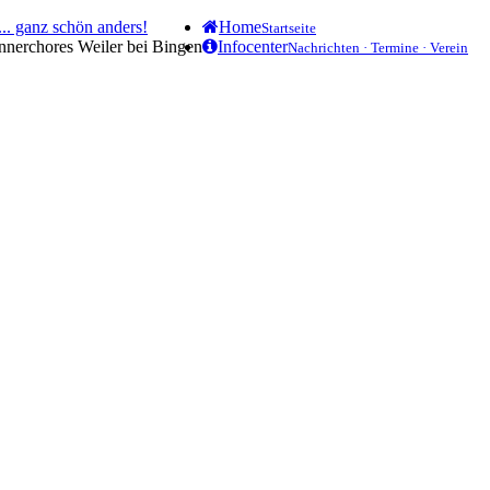
.. ganz schön anders!
Home
Startseite
ännerchores Weiler bei Bingen
Infocenter
Nachrichten · Termine · Verein