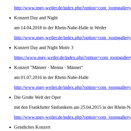
http://www.mgv-weiler.de/index.php?option=com_joomgaller
Konzert Day and Night
am 14.04.2018 in der Rhein-Nahe-Halle in Weiler
http://www.mgv-weiler.de/index.php?option=com_joomgaller
Konzert Day and Night Motiv 3
https://www.mgv-weiler.de/index.php?option=com_joomgalle
Konzert "Männer · Menna · Männer"
am 01.07.2016 in der Rhein-Nahe-Halle
http://www.mgv-weiler.de/index.php?option=com_joomgaller
Die Große Welt der Oper
mit den Frankfurter Sinfonikern am 25.04.2015 in der Rhein-N
http://www.mgv-weiler.de/index.php?option=com_joomgaller
Geistliches Konzert