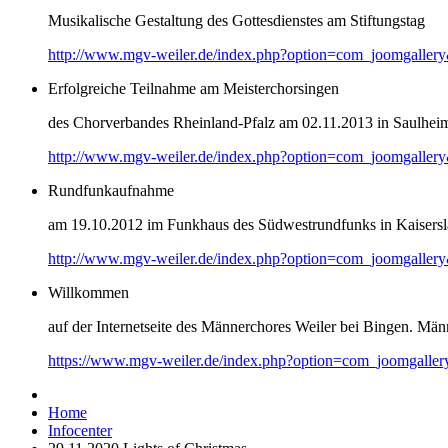
Musikalische Gestaltung des Gottesdienstes am Stiftungstag
http://www.mgv-weiler.de/index.php?option=com_joomgaller
Erfolgreiche Teilnahme am Meisterchorsingen
des Chorverbandes Rheinland-Pfalz am 02.11.2013 in Saulhei
http://www.mgv-weiler.de/index.php?option=com_joomgaller
Rundfunkaufnahme
am 19.10.2012 im Funkhaus des Südwestrundfunks in Kaisersl
http://www.mgv-weiler.de/index.php?option=com_joomgaller
Willkommen
auf der Internetseite des Männerchores Weiler bei Bingen. Männ
https://www.mgv-weiler.de/index.php?option=com_joomgalle
Home
Infocenter