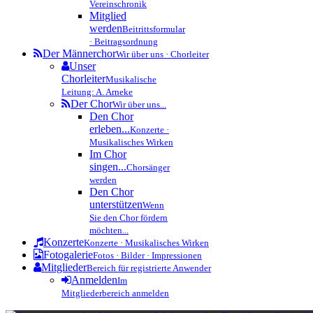
Vereinschronik
Mitglied
werden
Beitrittsformular
· Beitragsordnung
Der Männerchor
Wir über uns · Chorleiter
Unser
Chorleiter
Musikalische
Leitung: A. Arneke
Der Chor
Wir über uns...
Den Chor
erleben...
Konzerte ·
Musikalisches Wirken
Im Chor
singen...
Chorsänger
werden
Den Chor
unterstützen
Wenn
Sie den Chor fördern
möchten...
Konzerte
Konzerte · Musikalisches Wirken
Fotogalerie
Fotos · Bilder · Impressionen
Mitglieder
Bereich für registrierte Anwender
Anmelden
Im
Mitgliederbereich anmelden