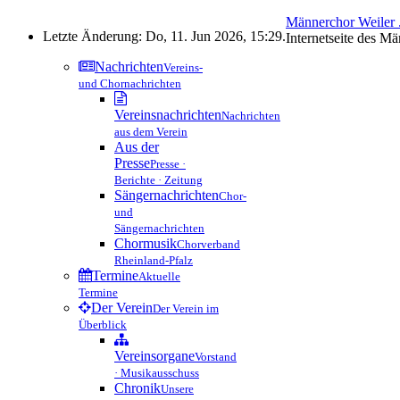
Männerchor Weiler .
Letzte Änderung: Do, 11. Jun 2026, 15:29.
Internetseite des M
Nachrichten
Vereins-
und Chornachrichten
Vereinsnachrichten
Nachrichten
aus dem Verein
Aus der
Presse
Presse ·
Berichte · Zeitung
Sängernachrichten
Chor-
und
Sängernachrichten
Chormusik
Chorverband
Rheinland-Pfalz
Termine
Aktuelle
Termine
Der Verein
Der Verein im
Überblick
Vereinsorgane
Vorstand
· Musikausschuss
Chronik
Unsere