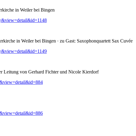
rkirche in Weiler bei Bingen
ry&view=detail&id=1148
rkirche in Weiler bei Bingen · zu Gast: Saxophonquartett Sax Cuvée
ry&view=detail&id=1149
er Leitung von Gerhard Fichter und Nicole Kierdorf
y&view=detail&id=884
y&view=detail&id=886