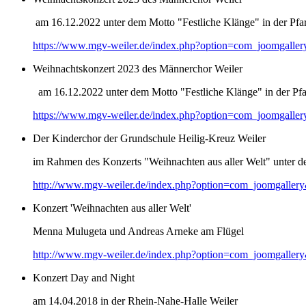
am 16.12.2022 unter dem Motto "Festliche Klänge" in der Pfar
https://www.mgv-weiler.de/index.php?option=com_joomgalle
Weihnachtskonzert 2023 des Männerchor Weiler
am 16.12.2022 unter dem Motto "Festliche Klänge" in der Pfar
https://www.mgv-weiler.de/index.php?option=com_joomgalle
Der Kinderchor der Grundschule Heilig-Kreuz Weiler
im Rahmen des Konzerts "Weihnachten aus aller Welt" unter d
http://www.mgv-weiler.de/index.php?option=com_joomgaller
Konzert 'Weihnachten aus aller Welt'
Menna Mulugeta und Andreas Arneke am Flügel
http://www.mgv-weiler.de/index.php?option=com_joomgaller
Konzert Day and Night
am 14.04.2018 in der Rhein-Nahe-Halle Weiler