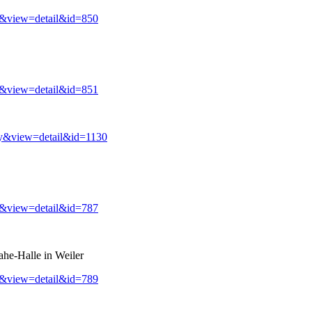
y&view=detail&id=850
y&view=detail&id=851
ry&view=detail&id=1130
y&view=detail&id=787
ahe-Halle in Weiler
y&view=detail&id=789