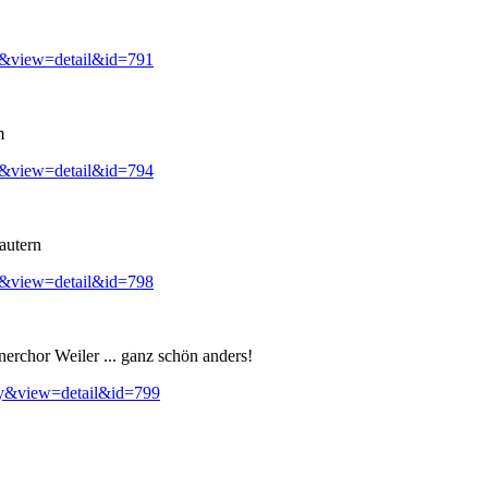
y&view=detail&id=791
m
y&view=detail&id=794
autern
y&view=detail&id=798
erchor Weiler ... ganz schön anders!
ry&view=detail&id=799