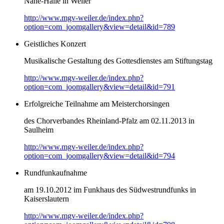
Nahe-Halle in Weiler
http://www.mgv-weiler.de/index.php?
option=com_joomgallery&view=detail&id=789
Geistliches Konzert
Musikalische Gestaltung des Gottesdienstes am Stiftungstag
http://www.mgv-weiler.de/index.php?
option=com_joomgallery&view=detail&id=791
Erfolgreiche Teilnahme am Meisterchorsingen
des Chorverbandes Rheinland-Pfalz am 02.11.2013 in
Saulheim
http://www.mgv-weiler.de/index.php?
option=com_joomgallery&view=detail&id=794
Rundfunkaufnahme
am 19.10.2012 im Funkhaus des Südwestrundfunks in
Kaiserslautern
http://www.mgv-weiler.de/index.php?