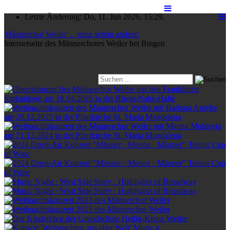
Letzte Änderung: Do, 11. Jun 2026, 15:29.
Männerchor Weiler ... ganz schön anders!
Internetseite des Männerchores Weiler bei Bingen