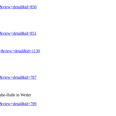
y&view=detail&id=850
y&view=detail&id=851
ry&view=detail&id=1130
y&view=detail&id=787
ahe-Halle in Weiler
y&view=detail&id=789