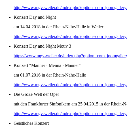
http://www.mgv-weiler.de/index.php?option=com_joomgaller
Konzert Day and Night
am 14.04.2018 in der Rhein-Nahe-Halle in Weiler
http://www.mgv-weiler.de/index.php?option=com_joomgaller
Konzert Day and Night Motiv 3
https://www.mgv-weiler.de/index.php?option=com_joomgalle
Konzert "Männer · Menna · Männer"
am 01.07.2016 in der Rhein-Nahe-Halle
http://www.mgv-weiler.de/index.php?option=com_joomgaller
Die Große Welt der Oper
mit den Frankfurter Sinfonikern am 25.04.2015 in der Rhein-N
http://www.mgv-weiler.de/index.php?option=com_joomgaller
Geistliches Konzert