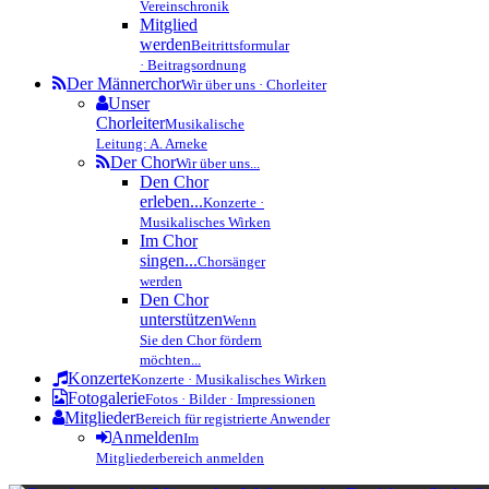
Vereinschronik
Mitglied
werden
Beitrittsformular
· Beitragsordnung
Der Männerchor
Wir über uns · Chorleiter
Unser
Chorleiter
Musikalische
Leitung: A. Arneke
Der Chor
Wir über uns...
Den Chor
erleben...
Konzerte ·
Musikalisches Wirken
Im Chor
singen...
Chorsänger
werden
Den Chor
unterstützen
Wenn
Sie den Chor fördern
möchten...
Konzerte
Konzerte · Musikalisches Wirken
Fotogalerie
Fotos · Bilder · Impressionen
Mitglieder
Bereich für registrierte Anwender
Anmelden
Im
Mitgliederbereich anmelden