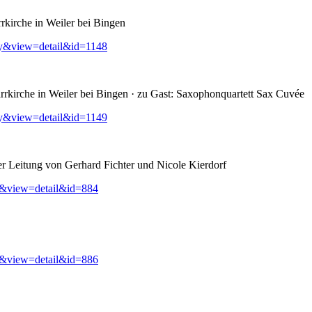
rkirche in Weiler bei Bingen
ry&view=detail&id=1148
rkirche in Weiler bei Bingen · zu Gast: Saxophonquartett Sax Cuvée
ry&view=detail&id=1149
er Leitung von Gerhard Fichter und Nicole Kierdorf
y&view=detail&id=884
y&view=detail&id=886