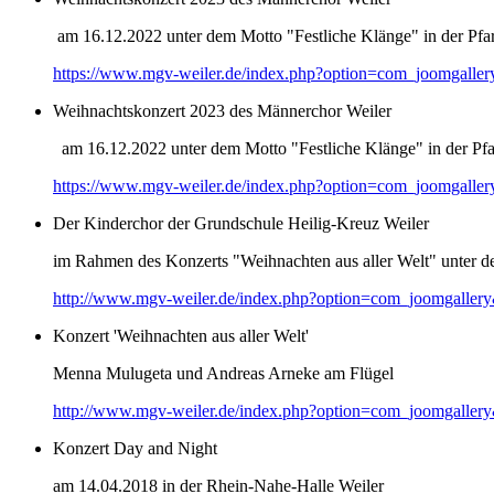
am 16.12.2022 unter dem Motto "Festliche Klänge" in der Pfar
https://www.mgv-weiler.de/index.php?option=com_joomgalle
Weihnachtskonzert 2023 des Männerchor Weiler
am 16.12.2022 unter dem Motto "Festliche Klänge" in der Pfar
https://www.mgv-weiler.de/index.php?option=com_joomgalle
Der Kinderchor der Grundschule Heilig-Kreuz Weiler
im Rahmen des Konzerts "Weihnachten aus aller Welt" unter d
http://www.mgv-weiler.de/index.php?option=com_joomgaller
Konzert 'Weihnachten aus aller Welt'
Menna Mulugeta und Andreas Arneke am Flügel
http://www.mgv-weiler.de/index.php?option=com_joomgaller
Konzert Day and Night
am 14.04.2018 in der Rhein-Nahe-Halle Weiler