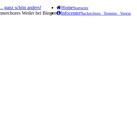
.. ganz schön anders!
Home
Startseite
ännerchores Weiler bei Bingen
Infocenter
Nachrichten · Termine · Verein