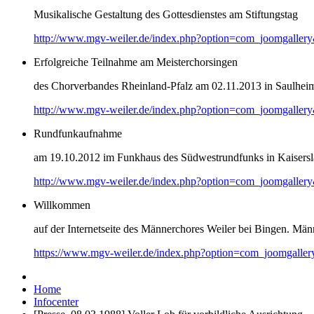
Musikalische Gestaltung des Gottesdienstes am Stiftungstag
http://www.mgv-weiler.de/index.php?option=com_joomgaller
Erfolgreiche Teilnahme am Meisterchorsingen
des Chorverbandes Rheinland-Pfalz am 02.11.2013 in Saulhei
http://www.mgv-weiler.de/index.php?option=com_joomgaller
Rundfunkaufnahme
am 19.10.2012 im Funkhaus des Südwestrundfunks in Kaisersl
http://www.mgv-weiler.de/index.php?option=com_joomgaller
Willkommen
auf der Internetseite des Männerchores Weiler bei Bingen. Männ
https://www.mgv-weiler.de/index.php?option=com_joomgalle
Home
Infocenter