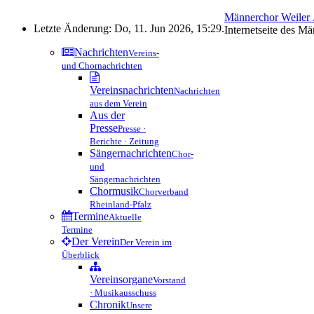
Männerchor Weiler .
Letzte Änderung: Do, 11. Jun 2026, 15:29.
Internetseite des M
Nachrichten
Vereins-
und Chornachrichten
Vereinsnachrichten
Nachrichten
aus dem Verein
Aus der
Presse
Presse ·
Berichte · Zeitung
Sängernachrichten
Chor-
und
Sängernachrichten
Chormusik
Chorverband
Rheinland-Pfalz
Termine
Aktuelle
Termine
Der Verein
Der Verein im
Überblick
Vereinsorgane
Vorstand
· Musikausschuss
Chronik
Unsere