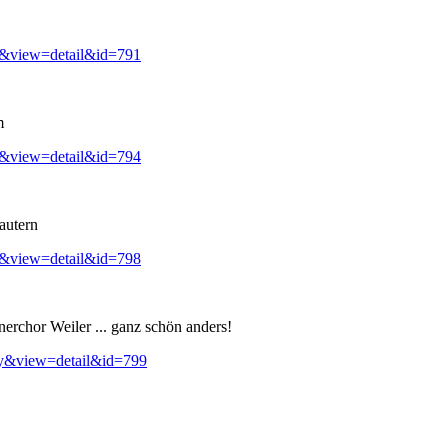
y&view=detail&id=791
m
y&view=detail&id=794
autern
y&view=detail&id=798
erchor Weiler ... ganz schön anders!
ry&view=detail&id=799