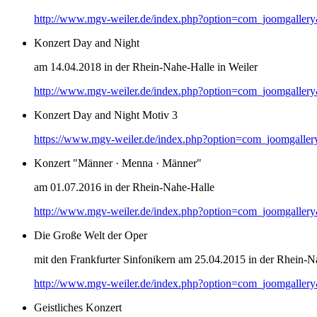
http://www.mgv-weiler.de/index.php?option=com_joomgaller
Konzert Day and Night
am 14.04.2018 in der Rhein-Nahe-Halle in Weiler
http://www.mgv-weiler.de/index.php?option=com_joomgaller
Konzert Day and Night Motiv 3
https://www.mgv-weiler.de/index.php?option=com_joomgalle
Konzert "Männer · Menna · Männer"
am 01.07.2016 in der Rhein-Nahe-Halle
http://www.mgv-weiler.de/index.php?option=com_joomgaller
Die Große Welt der Oper
mit den Frankfurter Sinfonikern am 25.04.2015 in der Rhein-N
http://www.mgv-weiler.de/index.php?option=com_joomgaller
Geistliches Konzert