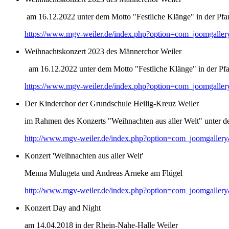
am 16.12.2022 unter dem Motto "Festliche Klänge" in der Pfar
https://www.mgv-weiler.de/index.php?option=com_joomgalle
Weihnachtskonzert 2023 des Männerchor Weiler
am 16.12.2022 unter dem Motto "Festliche Klänge" in der Pfar
https://www.mgv-weiler.de/index.php?option=com_joomgalle
Der Kinderchor der Grundschule Heilig-Kreuz Weiler
im Rahmen des Konzerts "Weihnachten aus aller Welt" unter d
http://www.mgv-weiler.de/index.php?option=com_joomgaller
Konzert 'Weihnachten aus aller Welt'
Menna Mulugeta und Andreas Arneke am Flügel
http://www.mgv-weiler.de/index.php?option=com_joomgaller
Konzert Day and Night
am 14.04.2018 in der Rhein-Nahe-Halle Weiler