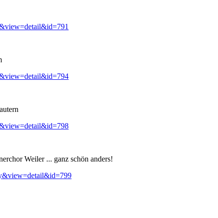
y&view=detail&id=791
m
y&view=detail&id=794
autern
y&view=detail&id=798
erchor Weiler ... ganz schön anders!
ry&view=detail&id=799