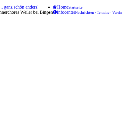
.. ganz schön anders!
Home
Startseite
ännerchores Weiler bei Bingen
Infocenter
Nachrichten · Termine · Verein