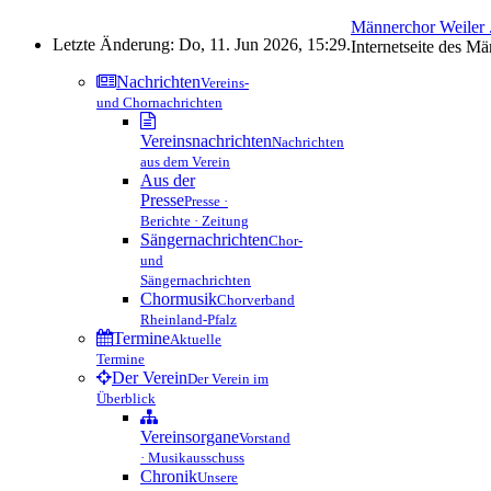
Männerchor Weiler .
Letzte Änderung: Do, 11. Jun 2026, 15:29.
Internetseite des M
Nachrichten
Vereins-
und Chornachrichten
Vereinsnachrichten
Nachrichten
aus dem Verein
Aus der
Presse
Presse ·
Berichte · Zeitung
Sängernachrichten
Chor-
und
Sängernachrichten
Chormusik
Chorverband
Rheinland-Pfalz
Termine
Aktuelle
Termine
Der Verein
Der Verein im
Überblick
Vereinsorgane
Vorstand
· Musikausschuss
Chronik
Unsere