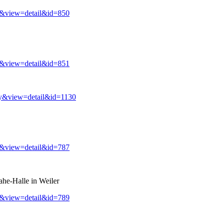
y&view=detail&id=850
y&view=detail&id=851
ry&view=detail&id=1130
y&view=detail&id=787
ahe-Halle in Weiler
y&view=detail&id=789