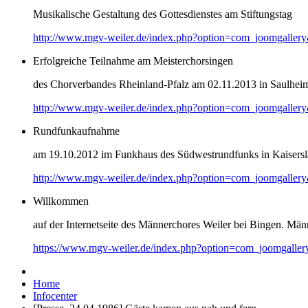
Musikalische Gestaltung des Gottesdienstes am Stiftungstag
http://www.mgv-weiler.de/index.php?option=com_joomgaller
Erfolgreiche Teilnahme am Meisterchorsingen
des Chorverbandes Rheinland-Pfalz am 02.11.2013 in Saulhei
http://www.mgv-weiler.de/index.php?option=com_joomgaller
Rundfunkaufnahme
am 19.10.2012 im Funkhaus des Südwestrundfunks in Kaisersl
http://www.mgv-weiler.de/index.php?option=com_joomgaller
Willkommen
auf der Internetseite des Männerchores Weiler bei Bingen. Männ
https://www.mgv-weiler.de/index.php?option=com_joomgalle
Home
Infocenter