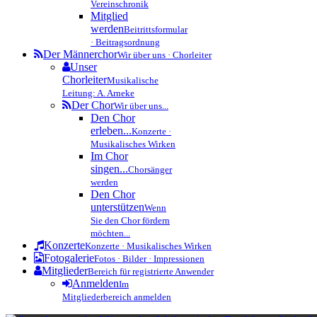
Vereinschronik
Mitglied
werden
Beitrittsformular
· Beitragsordnung
Der Männerchor
Wir über uns · Chorleiter
Unser
Chorleiter
Musikalische
Leitung: A. Arneke
Der Chor
Wir über uns...
Den Chor
erleben...
Konzerte ·
Musikalisches Wirken
Im Chor
singen...
Chorsänger
werden
Den Chor
unterstützen
Wenn
Sie den Chor fördern
möchten...
Konzerte
Konzerte · Musikalisches Wirken
Fotogalerie
Fotos · Bilder · Impressionen
Mitglieder
Bereich für registrierte Anwender
Anmelden
Im
Mitgliederbereich anmelden