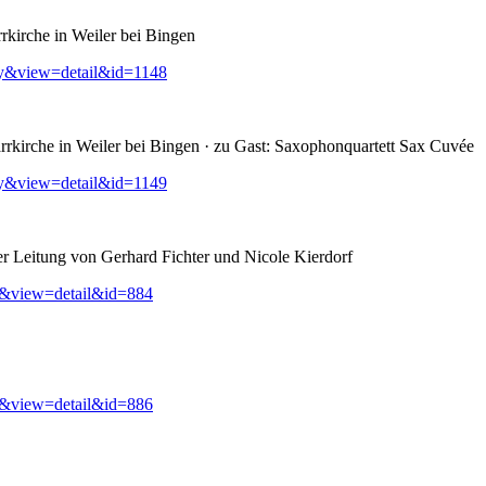
rkirche in Weiler bei Bingen
ry&view=detail&id=1148
rkirche in Weiler bei Bingen · zu Gast: Saxophonquartett Sax Cuvée
ry&view=detail&id=1149
er Leitung von Gerhard Fichter und Nicole Kierdorf
y&view=detail&id=884
y&view=detail&id=886