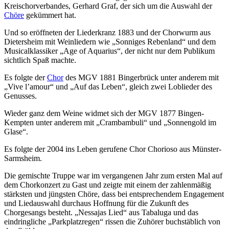
Kreischorverbandes, Gerhard Graf, der sich um die Auswahl der
Chöre
gekümmert hat.
Und so eröffneten der Liederkranz 1883 und der Chorwurm aus
Dietersheim mit Weinliedern wie „Sonniges Rebenland“ und dem
Musicalklassiker „Age of Aquarius“, der nicht nur dem Publikum
sichtlich Spaß machte.
Es folgte der
Chor
des MGV 1881 Bingerbrück unter anderem mit
„Vive l’amour“ und „Auf das Leben“, gleich zwei Loblieder des
Genusses.
Wieder ganz dem Weine widmet sich der MGV 1877 Bingen-
Kempten unter anderem mit „Crambambuli“ und „Sonnengold im
Glase“.
Es folgte der 2004 ins Leben gerufene Chor Chorioso aus Münster-
Sarmsheim.
Die gemischte Truppe war im vergangenen Jahr zum ersten Mal auf
dem Chorkonzert zu Gast und zeigte mit einem der zahlenmäßig
stärksten und jüngsten Chöre, dass bei entsprechendem Engagement
und Liedauswahl durchaus Hoffnung für die Zukunft des
Chorgesangs besteht. „Nessajas Lied“ aus Tabaluga und das
eindringliche „Parkplatzregen“ rissen die Zuhörer buchstäblich von