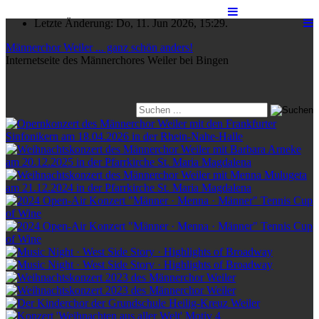
Letzte Änderung: Do, 11. Jun 2026, 15:29.
Männerchor Weiler ... ganz schön anders!
Internetseite des Männerchores Weiler bei Bingen