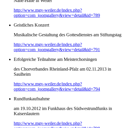
Nahe-Halle in Weiler
http://www.mgv-weiler.de/index.php?
option=com_joomgallery&view=detail&id=789
Geistliches Konzert
Musikalische Gestaltung des Gottesdienstes am Stiftungstag
http://www.mgv-weiler.de/index.php?
option=com_joomgallery&view=detail&id=791
Erfolgreiche Teilnahme am Meisterchorsingen
des Chorverbandes Rheinland-Pfalz am 02.11.2013 in
Saulheim
http://www.mgv-weiler.de/index.php?
option=com_joomgallery&view=detail&id=794
Rundfunkaufnahme
am 19.10.2012 im Funkhaus des Südwestrundfunks in
Kaiserslautern
http://www.mgv-weiler.de/index.php?