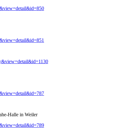
y&view=detail&id=850
y&view=detail&id=851
ry&view=detail&id=1130
y&view=detail&id=787
ahe-Halle in Weiler
y&view=detail&id=789