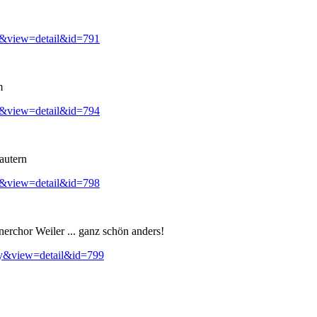
y&view=detail&id=791
m
y&view=detail&id=794
autern
y&view=detail&id=798
erchor Weiler ... ganz schön anders!
ry&view=detail&id=799