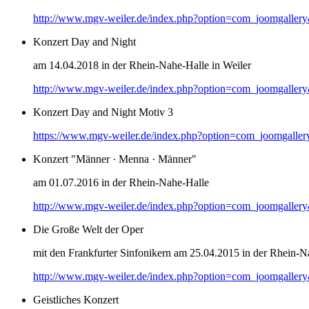
http://www.mgv-weiler.de/index.php?option=com_joomgaller
Konzert Day and Night
am 14.04.2018 in der Rhein-Nahe-Halle in Weiler
http://www.mgv-weiler.de/index.php?option=com_joomgaller
Konzert Day and Night Motiv 3
https://www.mgv-weiler.de/index.php?option=com_joomgalle
Konzert "Männer · Menna · Männer"
am 01.07.2016 in der Rhein-Nahe-Halle
http://www.mgv-weiler.de/index.php?option=com_joomgaller
Die Große Welt der Oper
mit den Frankfurter Sinfonikern am 25.04.2015 in der Rhein-N
http://www.mgv-weiler.de/index.php?option=com_joomgaller
Geistliches Konzert