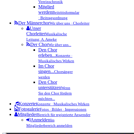
Vereinschronik
Mitglied
werden
Beitrittsformular
· Beitragsordnung
Der Männerchor
Wir über uns · Chorleiter
Unser
Chorleiter
Musikalische
Leitung: A. Arneke
Der Chor
Wir über uns...
Den Chor
erleben...
Konzerte ·
Musikalisches Wirken
Im Chor
singen...
Chorsänger
werden
Den Chor
unterstützen
Wenn
Sie den Chor fördern
möchten...
Konzerte
Konzerte · Musikalisches Wirken
Fotogalerie
Fotos · Bilder · Impressionen
Mitglieder
Bereich für registrierte Anwender
Anmelden
Im
Mitgliederbereich anmelden