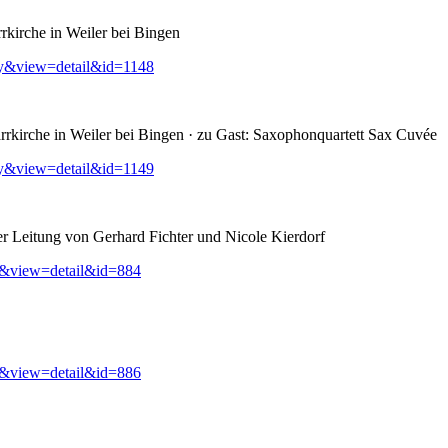
rkirche in Weiler bei Bingen
ry&view=detail&id=1148
rkirche in Weiler bei Bingen · zu Gast: Saxophonquartett Sax Cuvée
ry&view=detail&id=1149
er Leitung von Gerhard Fichter und Nicole Kierdorf
y&view=detail&id=884
y&view=detail&id=886