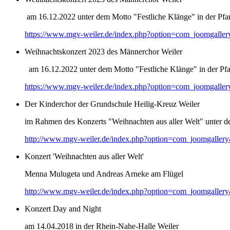
am 16.12.2022 unter dem Motto "Festliche Klänge" in der Pfar
https://www.mgv-weiler.de/index.php?option=com_joomgalle
Weihnachtskonzert 2023 des Männerchor Weiler
am 16.12.2022 unter dem Motto "Festliche Klänge" in der Pfar
https://www.mgv-weiler.de/index.php?option=com_joomgalle
Der Kinderchor der Grundschule Heilig-Kreuz Weiler
im Rahmen des Konzerts "Weihnachten aus aller Welt" unter d
http://www.mgv-weiler.de/index.php?option=com_joomgaller
Konzert 'Weihnachten aus aller Welt'
Menna Mulugeta und Andreas Arneke am Flügel
http://www.mgv-weiler.de/index.php?option=com_joomgaller
Konzert Day and Night
am 14.04.2018 in der Rhein-Nahe-Halle Weiler