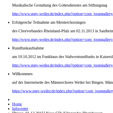
Musikalische Gestaltung des Gottesdienstes am Stiftungstag
http://www.mgv-weiler.de/index.php?option=com_joomgaller
Erfolgreiche Teilnahme am Meisterchorsingen
des Chorverbandes Rheinland-Pfalz am 02.11.2013 in Saulhei
http://www.mgv-weiler.de/index.php?option=com_joomgaller
Rundfunkaufnahme
am 19.10.2012 im Funkhaus des Südwestrundfunks in Kaisersl
http://www.mgv-weiler.de/index.php?option=com_joomgaller
Willkommen
auf der Internetseite des Männerchores Weiler bei Bingen. Männ
https://www.mgv-weiler.de/index.php?option=com_joomgalle
Home
Infocenter