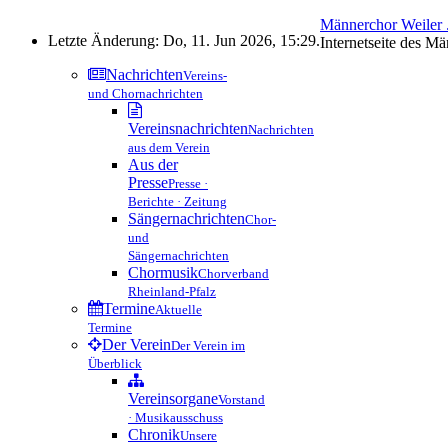
Männerchor Weiler .
Letzte Änderung: Do, 11. Jun 2026, 15:29.
Internetseite des M
Nachrichten
Vereins-
und Chornachrichten
Vereinsnachrichten
Nachrichten
aus dem Verein
Aus der
Presse
Presse ·
Berichte · Zeitung
Sängernachrichten
Chor-
und
Sängernachrichten
Chormusik
Chorverband
Rheinland-Pfalz
Termine
Aktuelle
Termine
Der Verein
Der Verein im
Überblick
Vereinsorgane
Vorstand
· Musikausschuss
Chronik
Unsere