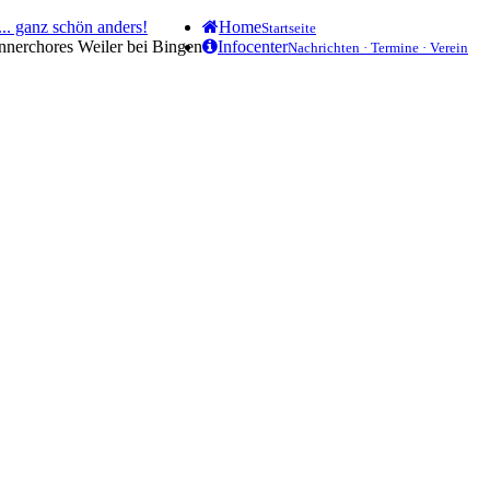
.. ganz schön anders!
Home
Startseite
ännerchores Weiler bei Bingen
Infocenter
Nachrichten · Termine · Verein