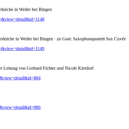
rkirche in Weiler bei Bingen
ry&view=detail&id=1148
rkirche in Weiler bei Bingen · zu Gast: Saxophonquartett Sax Cuvée
ry&view=detail&id=1149
er Leitung von Gerhard Fichter und Nicole Kierdorf
y&view=detail&id=884
y&view=detail&id=886