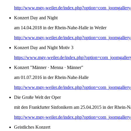
http://www.mgv-weiler.de/index.php?option=com_joomgaller
Konzert Day and Night
am 14.04.2018 in der Rhein-Nahe-Halle in Weiler
http://www.mgv-weiler.de/index.php?option=com_joomgaller
Konzert Day and Night Motiv 3
https://www.mgv-weiler.de/index.php?option=com_joomgalle
Konzert "Männer · Menna · Männer"
am 01.07.2016 in der Rhein-Nahe-Halle
http://www.mgv-weiler.de/index.php?option=com_joomgaller
Die Große Welt der Oper
mit den Frankfurter Sinfonikern am 25.04.2015 in der Rhein-N
http://www.mgv-weiler.de/index.php?option=com_joomgaller
Geistliches Konzert