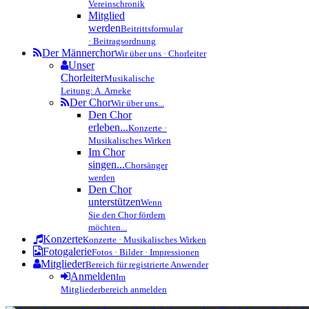
Vereinschronik
Mitglied
werden
Beitrittsformular
· Beitragsordnung
Der Männerchor
Wir über uns · Chorleiter
Unser
Chorleiter
Musikalische
Leitung: A. Arneke
Der Chor
Wir über uns...
Den Chor
erleben...
Konzerte ·
Musikalisches Wirken
Im Chor
singen...
Chorsänger
werden
Den Chor
unterstützen
Wenn
Sie den Chor fördern
möchten...
Konzerte
Konzerte · Musikalisches Wirken
Fotogalerie
Fotos · Bilder · Impressionen
Mitglieder
Bereich für registrierte Anwender
Anmelden
Im
Mitgliederbereich anmelden