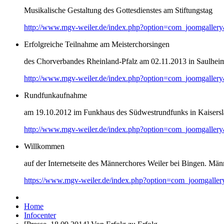
Musikalische Gestaltung des Gottesdienstes am Stiftungstag
http://www.mgv-weiler.de/index.php?option=com_joomgaller
Erfolgreiche Teilnahme am Meisterchorsingen
des Chorverbandes Rheinland-Pfalz am 02.11.2013 in Saulhei
http://www.mgv-weiler.de/index.php?option=com_joomgaller
Rundfunkaufnahme
am 19.10.2012 im Funkhaus des Südwestrundfunks in Kaisersl
http://www.mgv-weiler.de/index.php?option=com_joomgaller
Willkommen
auf der Internetseite des Männerchores Weiler bei Bingen. Männ
https://www.mgv-weiler.de/index.php?option=com_joomgalle
Home
Infocenter