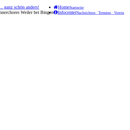
.. ganz schön anders!
Home
Startseite
ännerchores Weiler bei Bingen
Infocenter
Nachrichten · Termine · Verein