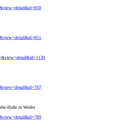
y&view=detail&id=850
y&view=detail&id=851
ry&view=detail&id=1130
y&view=detail&id=787
ahe-Halle in Weiler
y&view=detail&id=789