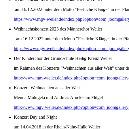
am 16.12.2022 unter dem Motto "Festliche Klänge" in der Pfar
https://www.mgv-weiler.de/index.php?option=com_joomgalle
Weihnachtskonzert 2023 des Männerchor Weiler
am 16.12.2022 unter dem Motto "Festliche Klänge" in der Pfar
https://www.mgv-weiler.de/index.php?option=com_joomgalle
Der Kinderchor der Grundschule Heilig-Kreuz Weiler
im Rahmen des Konzerts "Weihnachten aus aller Welt" unter d
http://www.mgv-weiler.de/index.php?option=com_joomgaller
Konzert 'Weihnachten aus aller Welt'
Menna Mulugeta und Andreas Arneke am Flügel
http://www.mgv-weiler.de/index.php?option=com_joomgaller
Konzert Day and Night
am 14.04.2018 in der Rhein-Nahe-Halle Weiler