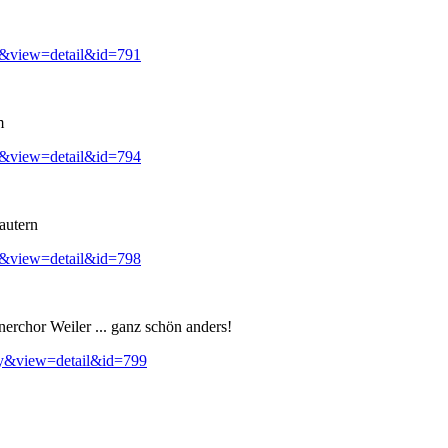
y&view=detail&id=791
m
y&view=detail&id=794
autern
y&view=detail&id=798
erchor Weiler ... ganz schön anders!
ry&view=detail&id=799