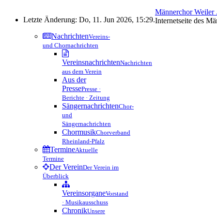
Männerchor Weiler .
Letzte Änderung: Do, 11. Jun 2026, 15:29.
Internetseite des M
Nachrichten
Vereins-
und Chornachrichten
Vereinsnachrichten
Nachrichten
aus dem Verein
Aus der
Presse
Presse ·
Berichte · Zeitung
Sängernachrichten
Chor-
und
Sängernachrichten
Chormusik
Chorverband
Rheinland-Pfalz
Termine
Aktuelle
Termine
Der Verein
Der Verein im
Überblick
Vereinsorgane
Vorstand
· Musikausschuss
Chronik
Unsere